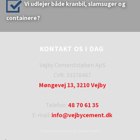
Vi udlejer både kranbil, slamsuger og
containere?
KONTAKT OS I DAG
Vejby Cementstøberi ApS
CVR: 33378467
Møngevej 13, 3210 Vejby
Telefon:
48 70 61 35
E-mail:
info@vejbycement.dk
Created and hosted by Group Online