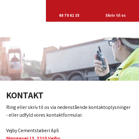
48 70 61 35
​Skriv til os
KONTAKT
Ring eller skriv til os via nedenstående kontaktoplysninger
- eller udfyld vores kontaktformular.​
Vejby Cementstøberi ApS
Møngevej 13, 3210 Vejby